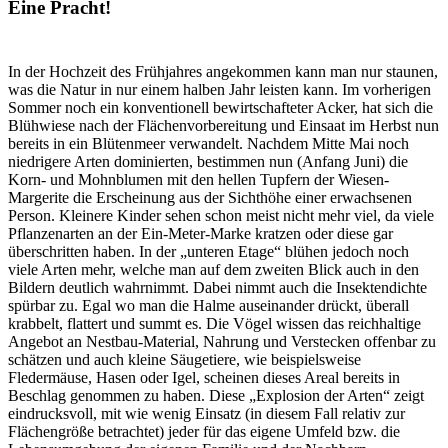
Eine Pracht!
In der Hochzeit des Frühjahres angekommen kann man nur staunen,
was die Natur in nur einem halben Jahr leisten kann. Im vorherigen
Sommer noch ein konventionell bewirtschafteter Acker, hat sich die
Blühwiese nach der Flächenvorbereitung und Einsaat im Herbst nun
bereits in ein Blütenmeer verwandelt. Nachdem Mitte Mai noch
niedrigere Arten dominierten, bestimmen nun (Anfang Juni) die
Korn- und Mohnblumen mit den hellen Tupfern der Wiesen-
Margerite die Erscheinung aus der Sichthöhe einer erwachsenen
Person. Kleinere Kinder sehen schon meist nicht mehr viel, da viele
Pflanzenarten an der Ein-Meter-Marke kratzen oder diese gar
überschritten haben. In der „unteren Etage“ blühen jedoch noch
viele Arten mehr, welche man auf dem zweiten Blick auch in den
Bildern deutlich wahrnimmt. Dabei nimmt auch die Insektendichte
spürbar zu. Egal wo man die Halme auseinander drückt, überall
krabbelt, flattert und summt es. Die Vögel wissen das reichhaltige
Angebot an Nestbau-Material, Nahrung und Verstecken offenbar zu
schätzen und auch kleine Säugetiere, wie beispielsweise
Fledermäuse, Hasen oder Igel, scheinen dieses Areal bereits in
Beschlag genommen zu haben. Diese „Explosion der Arten“ zeigt
eindrucksvoll, mit wie wenig Einsatz (in diesem Fall relativ zur
Flächengröße betrachtet) jeder für das eigene Umfeld bzw. die