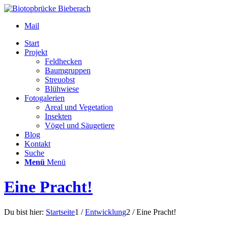
Mail
Start
Projekt
Feldhecken
Baumgruppen
Streuobst
Blühwiese
Fotogalerien
Areal und Vegetation
Insekten
Vögel und Säugetiere
Blog
Kontakt
Suche
Menü
Menü
Eine Pracht!
Du bist hier:
Startseite
1
/
Entwicklung
2
/
Eine Pracht!