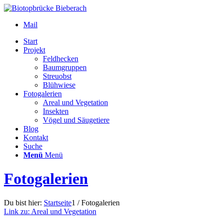
Mail
Start
Projekt
Feldhecken
Baumgruppen
Streuobst
Blühwiese
Fotogalerien
Areal und Vegetation
Insekten
Vögel und Säugetiere
Blog
Kontakt
Suche
Menü
Menü
Fotogalerien
Du bist hier:
Startseite
1
/
Fotogalerien
Link zu: Areal und Vegetation