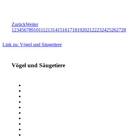
Zurück
Weiter
1
2
3
4
5
6
7
8
9
10
11
12
13
14
15
16
17
18
19
20
21
22
23
24
25
26
27
28
Link zu: Vögel und Säugetiere
Vögel und Säugetiere