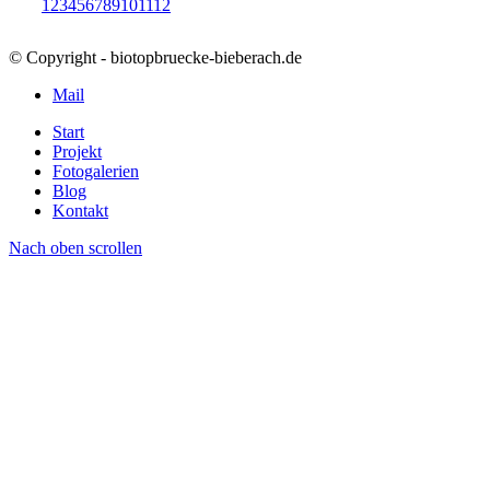
1
2
3
4
5
6
7
8
9
10
11
12
© Copyright - biotopbruecke-bieberach.de
Mail
Start
Projekt
Fotogalerien
Blog
Kontakt
Nach oben scrollen